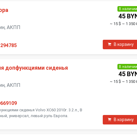
В наличи
ора
45 BY
~ 15 $
~ 1 350 
нзин, АКПП
В корзину
1294785
В наличи
ия допфункциями сиденья
45 BY
~ 15 $
~ 1 350 
нзин, АКПП
0669109
нкциями сиденья Volvo XC60 2010г. 3.2 л., B
рный, универсал, левый руль Европа.
В корзину