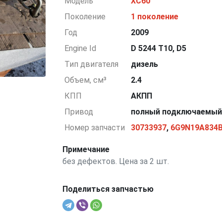
Модель
XC60
Поколение
1 поколение
Год
2009
Engine Id
D 5244 T10, D5
Тип двигателя
дизель
Объем, см³
2.4
КПП
АКПП
Привод
полный подключаемы
Номер запчасти
30733937
,
6G9N19A834
Примечание
без дефектов. Цена за 2 шт.
Поделиться запчастью