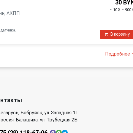
30 BY
~ 10 $
~ 900 
нзин, АКПП
 датчика.
В корзину
Подробнее
онтакты
еларусь, Бобруйск, ул. Западная 1Г
оссия, Балашиха, ул. Трубецкая 2Б
75 (29) 118-67-06