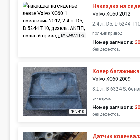
Накладка на сид
Volvo XC60 2012
2.4 л., D5, D 5244 T
полный привод
№ K3-87/1P-3
Номер запчасти:
3
без дефектов.
Ковер багажника
Volvo XC60 2009
3.2 л., B 6324 S, бен
универсал
Номер запчасти:
3
№ V410
без дефектов.
Датчик коленвал