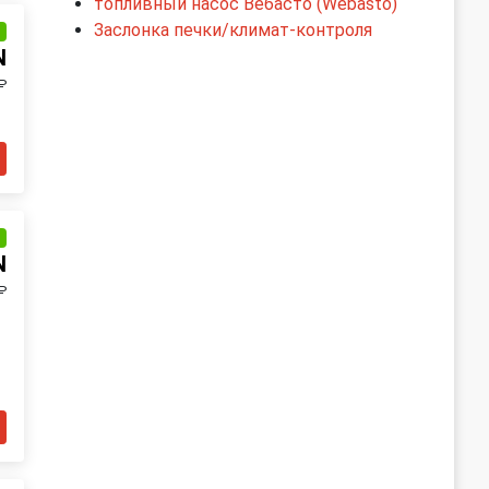
топливный насос Вебасто (Webasto)
Заслонка печки/климат-контроля
и
N
₽
и
N
₽