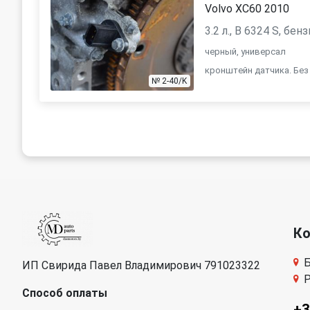
Volvo XC60 2010
3.2 л., B 6324 S, бе
черный, универсал
кронштейн датчика. Без
№ 2-40/K
К
Б
ИП Свирида Павел Владимирович 791023322
Р
Способ оплаты
+3