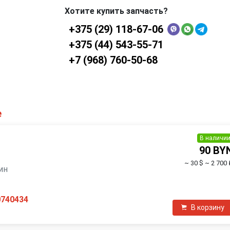
Хотите купить запчасть?
+375 (29) 118-67-06
+375 (44) 543-55-71
+7 (968) 760-50-68
е
В наличи
90 BY
~ 30 $
~ 2 700 
зин
0740434
В корзину