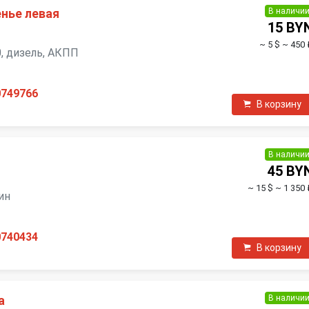
В наличи
енье левая
15 BY
~ 5 $
~ 450 
10, дизель, АКПП
0749766
В корзину
В наличи
45 BY
~ 15 $
~ 1 350 
зин
0740434
В корзину
В наличи
а