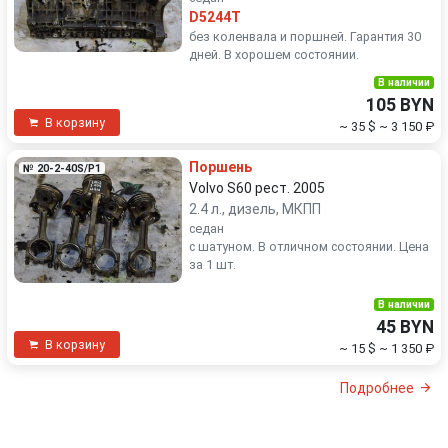
D5244T
без коленвала и поршней. Гарантия 30
дней. В хорошем состоянии.
В наличии
105 BYN
В корзину
~ 35 $
~ 3 150 ₽
Поршень
№ 20-2-40S/P1
Volvo S60 рест. 2005
2.4 л., дизель, МКПП
седан
с шатуном. В отличном состоянии. Цена
за 1 шт.
В наличии
45 BYN
В корзину
~ 15 $
~ 1 350 ₽
Подробнее