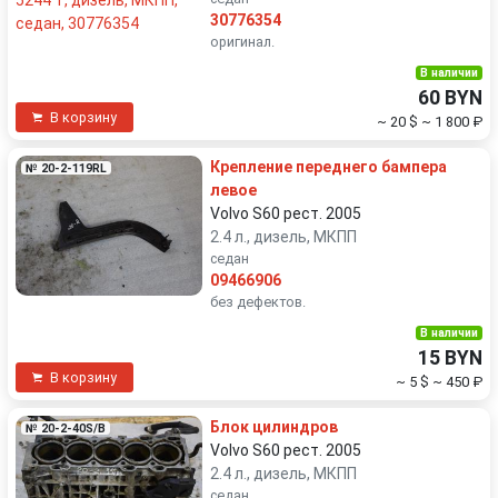
30776354
оригинал.
В наличии
60 BYN
В корзину
~ 20 $
~ 1 800 ₽
Крепление переднего бампера
№ 20-2-119RL
левое
Volvo S60 рест. 2005
2.4 л., дизель, МКПП
седан
09466906
без дефектов.
В наличии
15 BYN
В корзину
~ 5 $
~ 450 ₽
Блок цилиндров
№ 20-2-40S/B
Volvo S60 рест. 2005
2.4 л., дизель, МКПП
седан