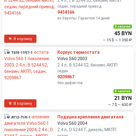
2.4 л., i, B 5244 S2, бензин, МКПП
седан, передний привод
9434166
из Европы. Гарантия 14 дней.
В наличии
45 BYN
В корзину
~ 15 $
~ 1 350 ₽
Корпус термостата
№ T618-17/57-1
Volvo S60 2003
2.4 л., B 5244 S2, бензин, АКПП
седан
9209867
без дефектов.
В наличии
21 BYN
В корзину
~ 7 $
~ 630 ₽
Подушка крепления двигателя
№ AY12-71/8-1
Volvo S60 2004
2.4 л., D 5244 T, дизель, МКПП
седан