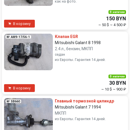
как на фото.
В наличии
150 BYN
В корзину
~ 50 $
~ 4 500 ₽
Клапан EGR
№ AM9-17/56-1
Mitsubishi Galant 8 1998
2.4 л., бензин, МКПП
седан
из Европы. Гарантия 14 дней.
В наличии
30 BYN
В корзину
~ 10 $
~ 900 ₽
Главный тормозной цилиндр
№ SB660
Mitsubishi Galant 7 1994
МКПП
из Европы. Гарантия 14 дней.