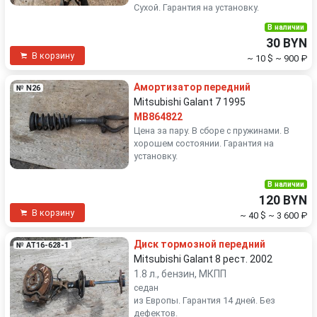
Сухой. Гарантия на установку.
В наличии
30 BYN
В корзину
~ 10 $
~ 900 ₽
Амортизатор передний
№ N26
Mitsubishi Galant 7 1995
MB864822
Цена за пару. В сборе с пружинами. В
хорошем состоянии. Гарантия на
установку.
В наличии
120 BYN
В корзину
~ 40 $
~ 3 600 ₽
Диск тормозной передний
№ AT16-628-1
Mitsubishi Galant 8 рест. 2002
1.8 л., бензин, МКПП
седан
из Европы. Гарантия 14 дней. Без
дефектов.