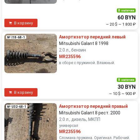
В наличии
60 BYN
В корзину
~ 20 $
~ 1 800 ₽
Амортизатор передний левый
№ I18-68-1
Mitsubishi Galant 8 1998
2.0 л., бензин
MR235596
в сборе с пружиной. Влажный.
В наличии
30 BYN
В корзину
~ 10 $
~ 900 ₽
Амортизатор передний правый
№ U32-68-1
Mitsubishi Galant 8 рест. 2000
2.0 л., дизель, МКПП
универсал
MR235596
Сломана пружина. Оригинал. Рабочий.