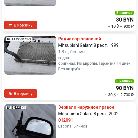
В наличии
30 BYN
В корзину
~ 10 $
~ 900 ₽
Радиатор основной
№ AT22-31/3-1
Mitsubishi Galant 8 рест. 1999
1.8 л., бензин
седан
оригинал. Из Европы. Гарантия 14 дней.
Без патрубка.
В наличии
90 BYN
В корзину
~ 30 $
~ 2 700 ₽
Зеркало наружное правое
№ BN225-1
Mitsubishi Galant 8 рест. 2002
012091
Европа. 5 пинов.