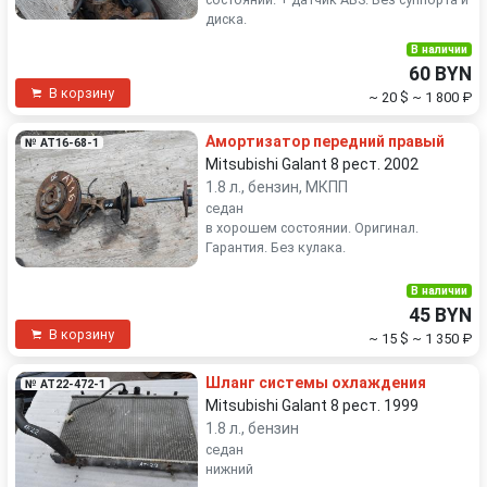
диска.
В наличии
60 BYN
В корзину
~ 20 $
~ 1 800 ₽
Амортизатор передний правый
№ AT16-68-1
Mitsubishi Galant 8 рест. 2002
1.8 л., бензин, МКПП
седан
в хорошем состоянии. Оригинал.
Гарантия. Без кулака.
В наличии
45 BYN
В корзину
~ 15 $
~ 1 350 ₽
Шланг системы охлаждения
№ AT22-472-1
Mitsubishi Galant 8 рест. 1999
1.8 л., бензин
седан
нижний