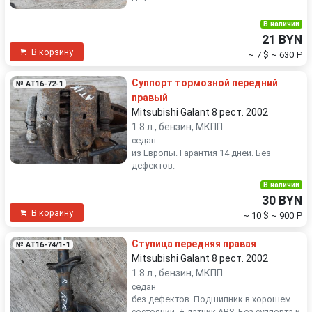
В наличии
21 BYN
В корзину
~ 7 $
~ 630 ₽
Суппорт тормозной передний
№ AT16-72-1
правый
Mitsubishi Galant 8 рест. 2002
1.8 л., бензин, МКПП
седан
из Европы. Гарантия 14 дней. Без
дефектов.
В наличии
30 BYN
В корзину
~ 10 $
~ 900 ₽
Ступица передняя правая
№ AT16-74/1-1
Mitsubishi Galant 8 рест. 2002
1.8 л., бензин, МКПП
седан
без дефектов. Подшипник в хорошем
состоянии. + датчик ABS. Без суппорта и