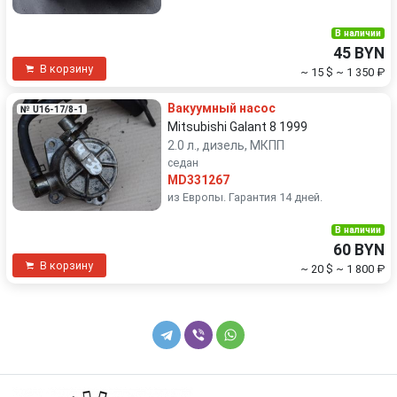
В наличии
45 BYN
В корзину
~ 15 $
~ 1 350 ₽
Вакуумный насос
№ U16-17/8-1
Mitsubishi Galant 8 1999
2.0 л., дизель, МКПП
седан
MD331267
из Европы. Гарантия 14 дней.
В наличии
60 BYN
В корзину
~ 20 $
~ 1 800 ₽