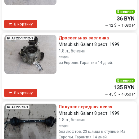
В наличии
36 BYN
В корзину
~ 12 $
~ 1 080 ₽
Дроссельная заслонка
№ AT22-17/12-1
Mitsubishi Galant 8 рест. 1999
1.8 л., бензин
седан
из Европы. Гарантия 14 дней.
В наличии
135 BYN
В корзину
~ 45 $
~ 4 050 ₽
Полуось передняя левая
№ AT22-73-1
Mitsubishi Galant 8 рест. 1999
1.8 л., бензин
седан
без люфтов. 23 шлица к ступице. Из
Европы. Гарантия 14 дней.