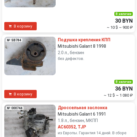
В наличии
30 BYN
В корзину
~ 10 $
~ 900 ₽
Подушка крепления КПП
№ SB784
Mitsubishi Galant 8 1998
2.0 л., бензин
без дефектов.
В наличии
36 BYN
В корзину
~ 12 $
~ 1 080 ₽
Дроссельная заслонка
№ 000744
Mitsubishi Galant 6 1991
1.8 л., бензин, МКПП
AC60352
,
TJP
из Европы. Гарантия 14 дней. В сборе