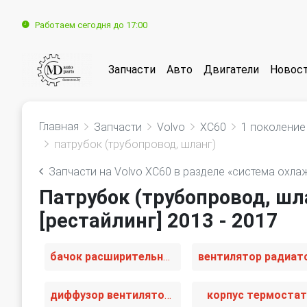
Работаем сегодня до 17:00
Запчасти
Авто
Двигатели
Новос
Главная
Запчасти
Volvo
XC60
1 поколение 
патрубок (трубопровод, шланг)
Запчасти на Volvo XC60 в разделе «система охла
Патрубок (трубопровод, шла
[рестайлинг] 2013 - 2017
бачок расширительный
вентилятор радиат
диффузор вентилятора
корпус термоста