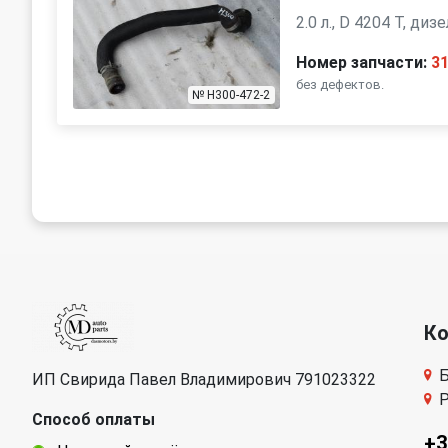
2.0 л., D 4204 T, ди
Номер запчасти:
3
без дефектов.
№ H300-472-2
К
Б
ИП Свирида Павел Владимирович 791023322
Р
Способ оплаты
+3