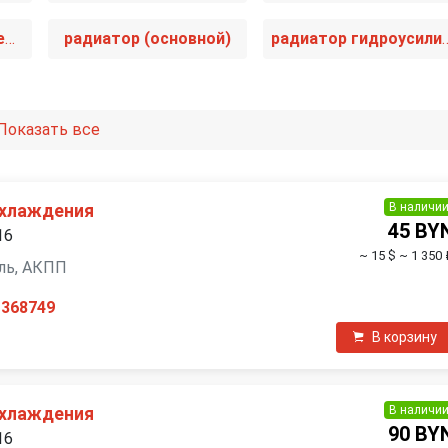
патрубок расширительного бачка
радиатор (основной)
радиатор гидро
Показать все
В наличи
охлаждения
45 BY
16
~ 15 $
~ 1 350 
зель, АКПП
1368749
В корзину
В наличи
охлаждения
90 BY
16