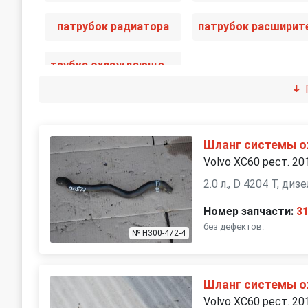
патрубок радиатора
трубка охлаждающей жидкости
Шланг системы 
Volvo XC60 рест. 20
2.0 л., D 4204 T, ди
Номер запчасти:
3
без дефектов.
№ H300-472-4
Шланг системы 
Volvo XC60 рест. 20