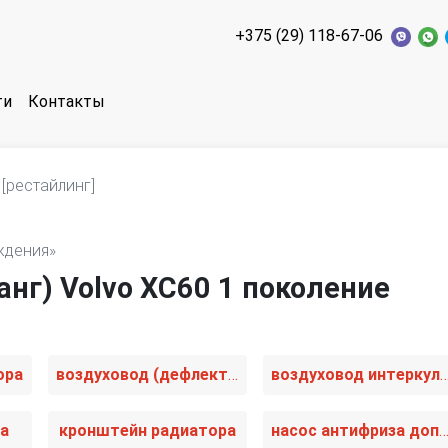
+375 (29) 118-67-06
ти
Контакты
[рестайлинг]
ждения»
нг) Volvo XC60 1 поколение
ора
воздуховод (дефлектор) радиатора
воздуховод интерку
та
кронштейн радиатора
насос антифриза дополнитель