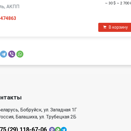
~ 30 $
~ 2 700 
зель, АКПП
1474863
В корзину
онтакты
еларусь, Бобруйск, ул. Западная 1Г
оссия, Балашиха, ул. Трубецкая 2Б
75 (29) 118-67-06