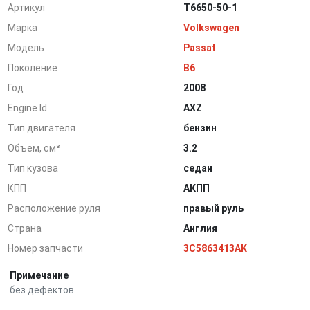
Артикул
T6650-50-1
Марка
Volkswagen
Модель
Passat
Поколение
B6
Год
2008
Engine Id
AXZ
Тип двигателя
бензин
Объем, см³
3.2
Тип кузова
седан
КПП
АКПП
Расположение руля
правый руль
Страна
Англия
Номер запчасти
3C5863413AK
Примечание
без дефектов.