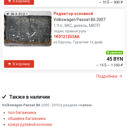
В корзину
~ 10 $
~ 900 ₽
Радиатор основной
№ 26-3-31/2-1
Volkswagen Passat B6 2007
1.9 л., BKC, дизель, МКПП
седан, правый руль
1K0121253AA
из Европы. Гарантия 14 дней.
В наличии
45 BYN
В корзину
~ 15 $
~ 1 350 ₽
Подробнее
Также в наличии
Volkswagen Passat B6
2005 - 2010 в разделе
«салон
»
пол багажника
обшивка багажника
кожух рулевой колонки