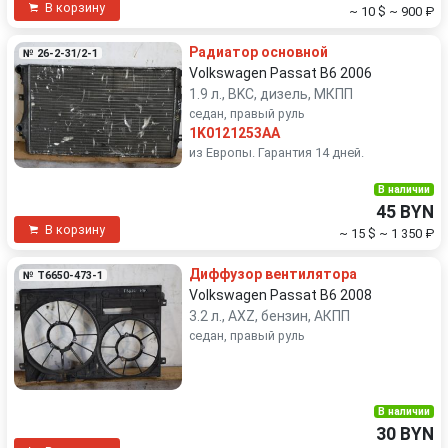
В корзину
~ 10 $
~ 900 ₽
Радиатор основной
№ 26-2-31/2-1
Volkswagen Passat B6 2006
1.9 л., BKC, дизель, МКПП
седан, правый руль
1K0121253AA
из Европы. Гарантия 14 дней.
В наличии
45 BYN
В корзину
~ 15 $
~ 1 350 ₽
Диффузор вентилятора
№ T6650-473-1
Volkswagen Passat B6 2008
3.2 л., AXZ, бензин, АКПП
седан, правый руль
В наличии
30 BYN