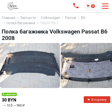
0
Главная
Запчасти
Volkswagen
Passat
B6
полка багажника
T6650-50-1
Полка багажника Volkswagen Passat B6
2008
В наличии
30 BYN
В корзину
~ 10 $
~ 900 ₽