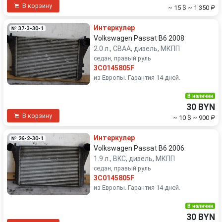
В корзину
~ 15 $
~ 1 350 ₽
Интеркулер
№ 37-3-30-1
Volkswagen Passat B6 2008
2.0 л., CBAA, дизель, МКПП
седан, правый руль
3C0145805F
из Европы. Гарантия 14 дней.
В наличии
30 BYN
В корзину
~ 10 $
~ 900 ₽
Интеркулер
№ 26-2-30-1
Volkswagen Passat B6 2006
1.9 л., BKC, дизель, МКПП
седан, правый руль
3C0145805F
из Европы. Гарантия 14 дней.
В наличии
30 BYN