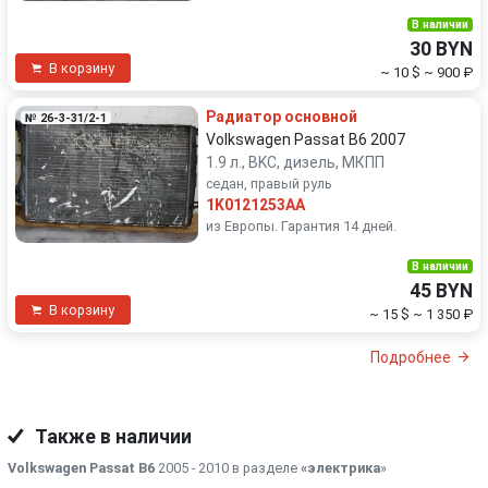
В наличии
30 BYN
В корзину
~ 10 $
~ 900 ₽
Радиатор основной
№ 26-3-31/2-1
Volkswagen Passat B6 2007
1.9 л., BKC, дизель, МКПП
седан, правый руль
1K0121253AA
из Европы. Гарантия 14 дней.
В наличии
45 BYN
В корзину
~ 15 $
~ 1 350 ₽
Подробнее
Также в наличии
Volkswagen Passat B6
2005 - 2010 в разделе
«электрика
»