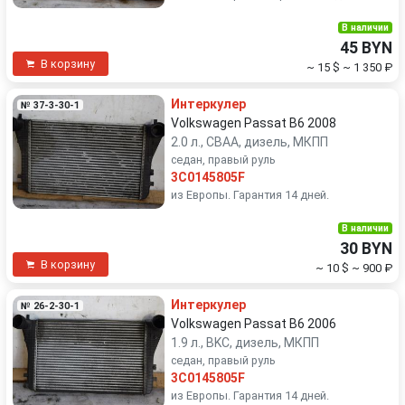
В наличии
45 BYN
В корзину
~ 15 $
~ 1 350 ₽
Интеркулер
№ 37-3-30-1
Volkswagen Passat B6 2008
2.0 л., CBAA, дизель, МКПП
седан, правый руль
3C0145805F
из Европы. Гарантия 14 дней.
В наличии
30 BYN
В корзину
~ 10 $
~ 900 ₽
Интеркулер
№ 26-2-30-1
Volkswagen Passat B6 2006
1.9 л., BKC, дизель, МКПП
седан, правый руль
3C0145805F
из Европы. Гарантия 14 дней.