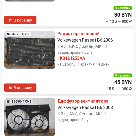
В наличии
30 BYN
В корзину
~ 10 $
~ 900 ₽
Радиатор основной
№ 26-2-31/2-1
Volkswagen Passat B6 2006
1.9 л., BKC, дизель, МКПП
седан, правый руль
1K0121253AA
из Европы. Гарантия 14 дней.
В наличии
45 BYN
В корзину
~ 15 $
~ 1 350 ₽
Диффузор вентилятора
№ T6650-473-1
Volkswagen Passat B6 2008
3.2 л., AXZ, бензин, АКПП
седан, правый руль