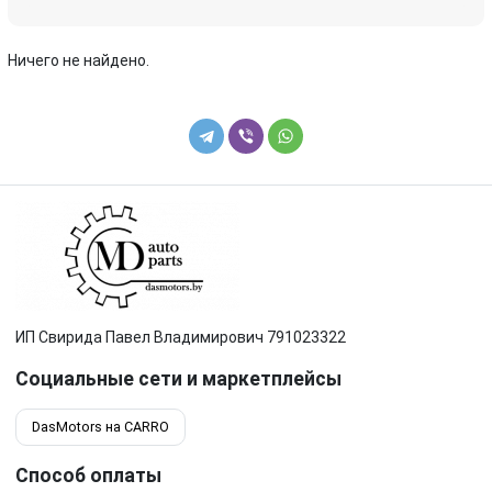
Peugeot
Porsche
Ничего не найдено.
Renault
Rover
Saab
SEAT
Skoda
Smart
SsangYong
Subaru
Suzuki
Toyota
ИП Свирида Павел Владимирович 791023322
Volkswagen
Volvo
Социальные сети и маркетплейсы
ГАЗ
DasMotors на CARRO
Способ оплаты