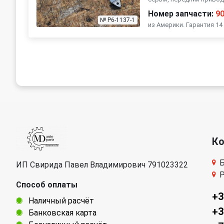
ГАЗ
Номер запчасти:
9
№ P6-1137-1
из Америки. Гарантия 14
К
Б
ИП Свирида Павел Владимирович 791023322
Р
Способ оплаты
+3
Наличный расчёт
+3
Банковская карта