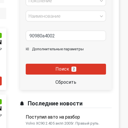
Поколение
Наименование
и
N
Дополнительные параметры
₽
Поиск
2
Сбросить
и
Последние новости
N
₽
Поступил авто на разбор
Volvo XC90 2.4D5 акпп 2005г. Правый руль.