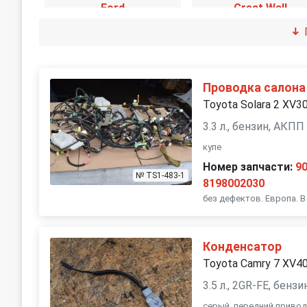
Ford
Great Wall
Isuzu
IVECO
Kia
Lada
Проводка салона
Toyota Solara 2 XV3
Lexus
Mazda
3.3 л., бензин, АКПП
купе
Nissan
Opel
Номер запчасти:
9
№ TS1-483-1
8198002030
Renault
без дефектов. Европа. В
Rover
Skoda
Smart
Конденсатор
Toyota Camry 7 XV4
Suzuki
Toyota
3.5 л., 2GR-FE, бенз
серый, передний приво